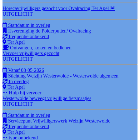
Horecavrijwilligers gezocht voor Ovalracing Ter Apel 🏁
UITGELICHT
Startdatum in overleg
IJsvereniging de Polderputten/ Ovalracing
frequentie onbekend
Ter Apel
Ontvangen, koken en bedienen
Vervoer vrijwilligers gezocht
UITGELICHT
Vanaf 08-05-2026
Stichting Welzijn Westerwolde - Westerwolde algemeen
In overleg
Ter Apel
Hulp bij vervoer
Westerwolde beweegt vrijwillige fietsmaatjes
UITGELICHT
Startdatum in overleg
Servicepunt Vrijwilligerswerk Welzijn Westerwolde
frequentie onbekend
Ter Apel
type onbekend